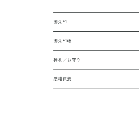
御朱印
御朱印帳
神札／お守り
感謝供養