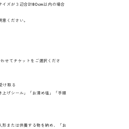
イズが３辺合計80cm以内の場合
用意ください。
合わせてチケットをご選択くださ
を受け取る
き上げシール」「お清め塩」「手順
人形または供養する物を納め、「お