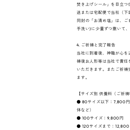
焚き上げシール」を目立つ
送または宅配便で当社（下
同封の「お清め塩」は、ご
手洗い)に少量ずつ撒いて
4. ご祈祷と完了報告
当社に到着後、神職が心を
祷後お人形等は当社で責任
いただきます。またご祈祷
ます。
【サイズ別 供養料（ご祈祷
● 80サイズ以下：7,8
体など）
● 100サイズ：9,800円
● 120サイズまで：12,