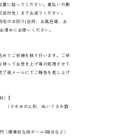
位置に貼ってください。着払いの郵
記送付先）までお送りください。
自宅の水回り(台所、お風呂場、お
、お清めにお使いください。
込めてご祈祷を執り行います。ご祈
を持ってお焚き上げ等の処理させて
完了後メールにてご報告を差し上げ
料）】
00円 （小さめの人形、ぬいぐるみ数
800円（標準的な段ボール1箱分など）