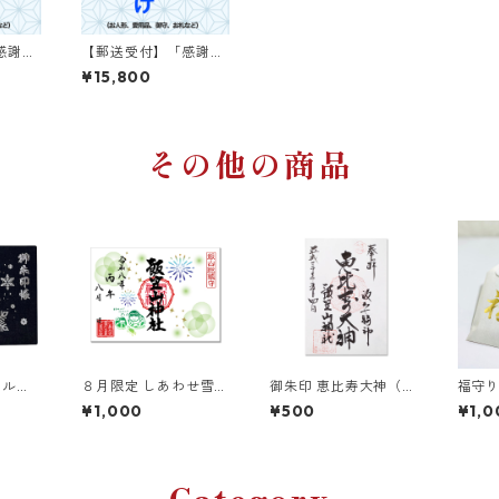
感謝の
【郵送受付】「感謝の
0サイ
お焚き上げ」140サイ
¥15,800
ズ
その他の商品
シルバ
８月限定 しあわせ雪だ
御朱印 恵比寿大神（通
福守り
るま朱印
年）
品・
¥1,000
¥500
¥1,0
お守り
2/3