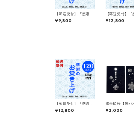
【郵送受付】「感謝の
【郵送受付】「
お焚き上げ」100サイ
お焚き上げ」12
¥9,800
¥12,800
ズ
ズ
【郵送受付】「感謝の
御朱印帳【黒×
お焚き上げ」120サイ
ー 箔押し】
¥12,800
¥2,000
ズ