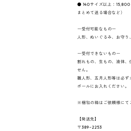
● 140サイズ以上：15,
まとめて送る場合など）
ー受付可能なものー
人形、ぬいぐるみ、お守り
ー受付できないものー
割れもの、生もの、液体、
せん。
雛人形、五月人形等は必ず
ボールにお入れください。
※梱包の箱はご依頼様にて
【発送先】
〒389−2253