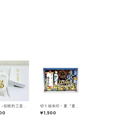
 -伝統的工芸
切り絵朱印・夏「夏灯
内山紙で奉製した
篭」なつとうろう
00
¥1,500
- ※期間限定〜
まで