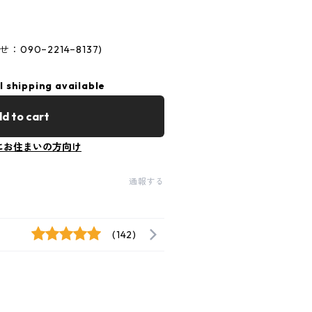
90−2214−8137)
l shipping available
d to cart
にお住まいの方向け
通報する
(142)