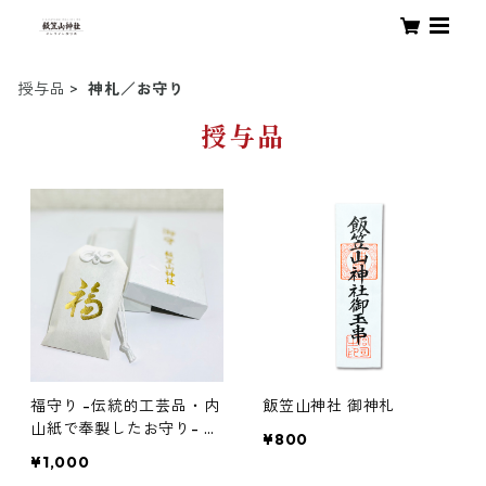
授与品
神札／お守り
授与品
福守り -伝統的工芸品・内
飯笠山神社 御神札
山紙で奉製したお守り- ※
¥800
期間限定〜2/3まで
¥1,000