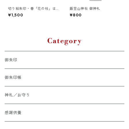
切り絵朱印・春「花の杜」は
飯笠山神社 御神札
なのもり
¥1,500
¥800
Category
御朱印
御朱印帳
神札／お守り
感謝供養