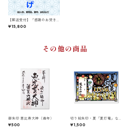
【郵送受付】「感謝のお焚き
上げ」140サイズ
¥15,800
その他の商品
御朱印 恵比寿大神（通年）
切り絵朱印・夏「夏灯篭」な
つとうろう
¥500
¥1,500