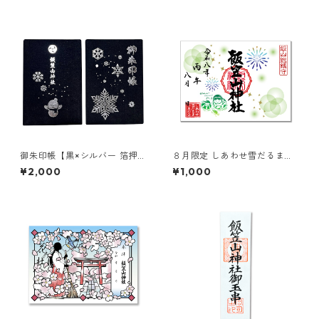
御朱印帳【黒×シルバー 箔押
８月限定 しあわせ雪だるま朱
し】
印
¥2,000
¥1,000