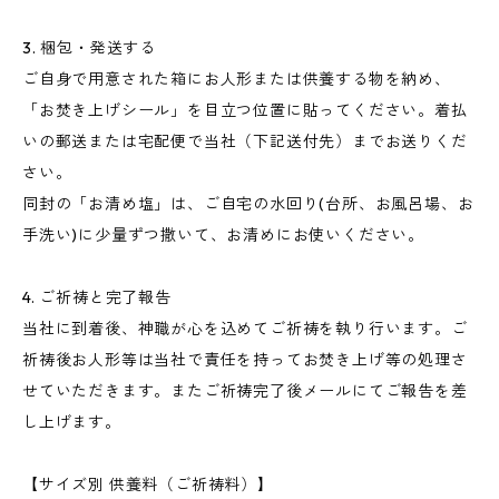
3. 梱包・発送する
ご自身で用意された箱にお人形または供養する物を納め、
「お焚き上げシール」を目立つ位置に貼ってください。着払
いの郵送または宅配便で当社（下記送付先）までお送りくだ
さい。
同封の「お清め塩」は、ご自宅の水回り(台所、お風呂場、お
手洗い)に少量ずつ撒いて、お清めにお使いください。
4. ご祈祷と完了報告
当社に到着後、神職が心を込めてご祈祷を執り行います。ご
祈祷後お人形等は当社で責任を持ってお焚き上げ等の処理さ
せていただきます。またご祈祷完了後メールにてご報告を差
し上げます。
【サイズ別 供養料（ご祈祷料）】