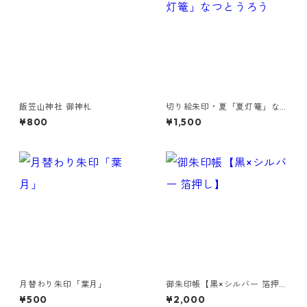
飯笠山神社 御神札
切り絵朱印・夏「夏灯篭」な
つとうろう
¥800
¥1,500
月替わり朱印「葉月」
御朱印帳【黒×シルバー 箔押
し】
¥500
¥2,000