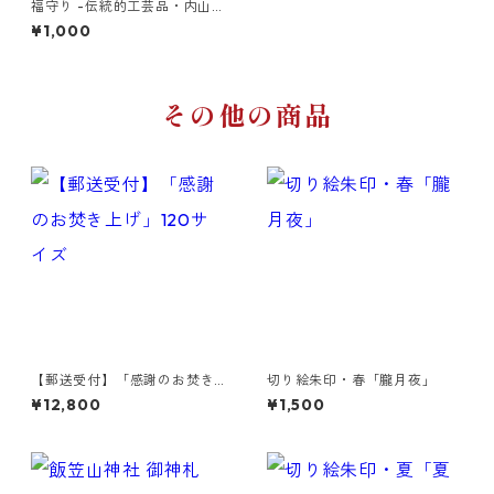
福守り -伝統的工芸品・内山紙
で奉製したお守り- ※期間限
¥1,000
定〜2/3まで
その他の商品
【郵送受付】「感謝のお焚き
切り絵朱印・春「朧月夜」
上げ」120サイズ
¥12,800
¥1,500